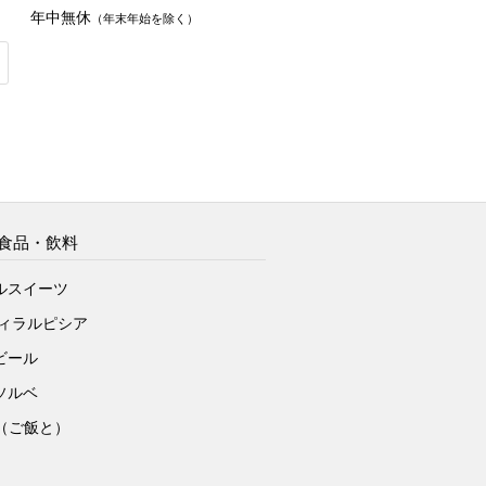
年中無休
（年末年始を除く）
食品・飲料
ルスイーツ
ヴィラルピシア
ビール
ソルベ
to（ご飯と）