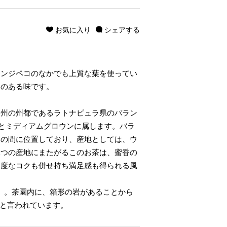
お気に入り
シェアする
レンジペコのなかでも上質な葉を使ってい
みのある味です。
ワ州の州都であるラトナピュラ県のバラン
mとミディアムグロウンに属します。バラ
州の間に位置しており、産地としては、ウ
二つの産地にまたがるこのお茶は、蜜香の
適度なコクも併せ持ち満足感も得られる風
は「岩」。茶園内に、箱形の岩があることから
った、と言われています。