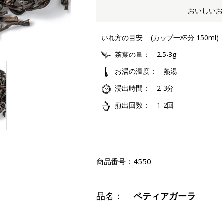
おいしい
いれ方の目安
(カップ一杯分 150ml)
茶葉の量
2.5-3g
お湯の温度
熱湯
浸出時間
2-3分
煎出回数
1-2回
商品番号：
4550
品名：
ペティアガーラ