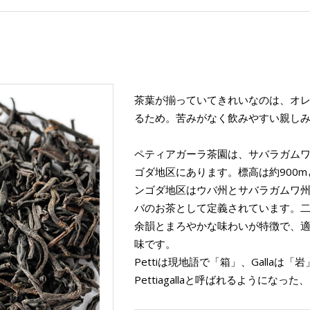
茶葉が揃っていてきれいなのは、オ
るため。苦みがなく飲みやすい親し
ペティアガーラ茶園は、サバラガム
ゴダ地区にあります。標高は約900
ンゴダ地区はウバ州とサバラガムワ
バのお茶として定義されています。
余韻とまろやかな味わいが特徴で、
味です。
Pettiは現地語で「箱」、Galla
Pettiagallaと呼ばれるようにな