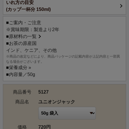
いれ方の目安
紅茶文化が根付くイギリスで親しまれている紅茶の風味を
(カップ一杯分 150ml)
ルピシア流に再現しました。イギリスで紅茶を入れる際の
条件(硬水)に着目し、日本の条件(軟水)に合わせて味わいを
■ご案内・ご注意
作り上げたこだわりのブレンドです。（浸出した）お茶の
※賞味期限：製造より2年
色が深く、渋みが少なく、コクのある味わいはミルクティ
■
原材料の一覧
ーにもぴったりです。イギリスで一日に何度も飲まれる紅
■お茶の原産国
茶のように、朝食やアフタヌーンティーなど、シーンを選
インド、ケニア、その他
ばずに気軽に美味しくいただける、いつもそばに置いてお
※商品の改定などにより、商品パッケージの記載内容が上記内容と一部異
きたくなる紅茶です。
なる場合がございます。
■
栄養成分 »
■内容量／50g
商品番号
5127
商品名
ユニオンジャック
価格
720円