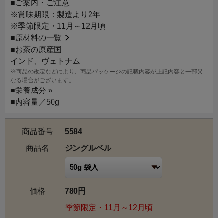
■ご案内・ご注意
※賞味期限：製造より2年
※季節限定・11月～12月頃
■
原材料の一覧
■お茶の原産国
インド、ヴェトナム
※商品の改定などにより、商品パッケージの記載内容が上記内容と一部異
なる場合がございます。
■
栄養成分 »
■内容量／50g
商品番号
5584
商品名
ジングルベル
価格
780円
季節限定・11月～12月頃