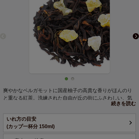
爽やかなベルガモットに国産柚子の高貴な香りがほんのり
と重なる紅茶。洗練された自由が丘の街にふさわしい、気
続きを読む
品あふれるアールグレイです。
いれ方の目安
正統派の上質なアールグレイを基調に、和柑橘の代表・柚
(カップ一杯分 150ml)
子の香りを加えた自由が丘本店限定のスペシャルブレン
ド。国産の柚子ピールをトッピングし、素材にもこだわり