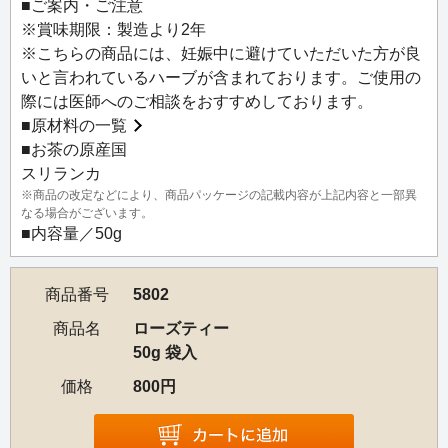
■ご案内・ご注意
※賞味期限：製造より2年
※こちらの商品には、妊娠中に避けていただいた方が良
いと言われているハーブが含まれております。ご使用の
際には医師へのご相談をおすすめしております。
■
原材料の一覧
■お茶の原産国
スリランカ
※商品の改定などにより、商品パッケージの記載内容が上記内容と一部異
なる場合がございます。
■内容量／50g
商品番号
5802
商品名
ローズティー
50g 袋入
価格
800円