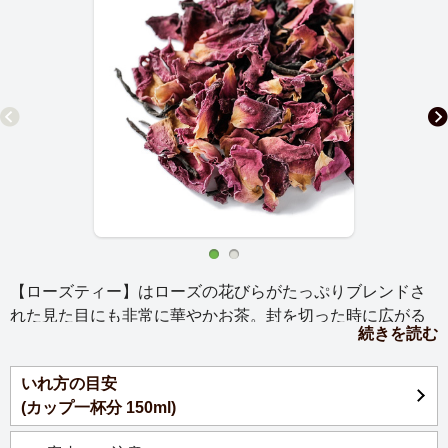
【ローズティー】はローズの花びらがたっぷりブレンドさ
れた見た目にも非常に華やかお茶。封を切った時に広がる
続きを読む
バラの香りと、お湯を注ぎ、口に含んだ時に薫る紅茶と溶
け合った甘い風味は女性におすすめ。古来より数多の美女
いれ方の目安
に愛されてきたバラの味わいをお楽しみ下さい。気持ちを
(カップ一杯分 150ml)
なごませてくれる優雅な紅茶です。