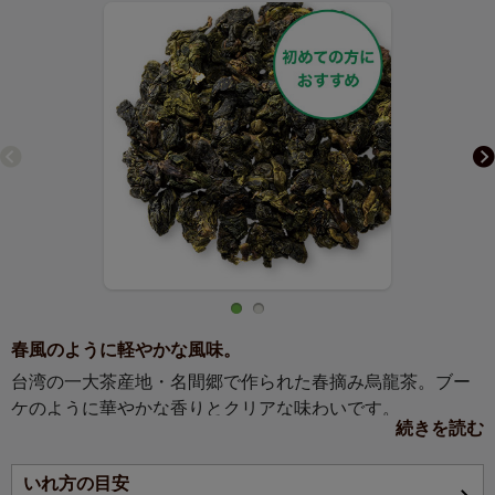
春風のように軽やかな風味。
台湾の一大茶産地・名間郷で作られた春摘み烏龍茶。ブー
ケのように華やかな香りとクリアな味わいです。
続きを読む
【お茶の説明】
いれ方の目安
台湾最大の茶産地・名間郷で作られたお茶は、華やかな花