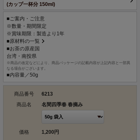
(カップ一杯分 150ml)
香と透明感のある爽やかな味わいが特徴です。
食事やシーンなど場所を選ばずにお楽しみいただけるの
■ご案内・ご注意
で、初めて台湾茶をお試しになる方にも好評です。
※数量・期間限定
※賞味期限：製造より1年
【産地情報】
■
原材料の一覧
南投県名間郷は、台湾島中央の山脈の西側に広がる平地。
■お茶の原産国
茶園の面積は2,500ヘクタール、年間の産量が1万トンとも
台湾・南投県
いわれる最大の産地です。古くからある茶産地で、青心烏
※商品の改定などにより、商品パッケージの記載内容が上記内容と一部異
龍、青心大?、武夷などが主な品種でしたが、1980年以降
なる場合がございます。
に、より生産性が高い、金萱、翠玉、四季春などを主に栽
■内容量／50g
培するようになりました。
商品番号
6213
商品名
名間四季春 春摘み
価格
1,200円