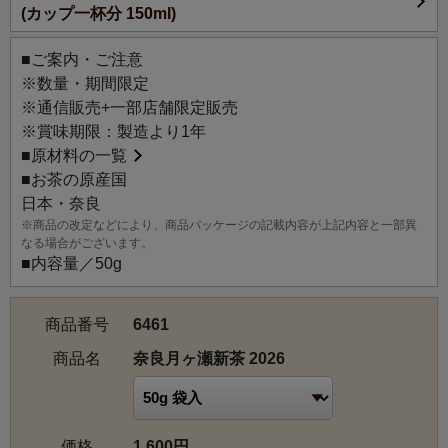
(カップ一杯分 150ml)
農林水産大臣賞を何度も受賞している、奈良県でもトップ
クラスの実力を誇る生産者、井ノ倉光博さんにルピシアの
■ご案内・ご注意
ために作っていただいた新茶です。
※数量・期間限定
このお茶は、井ノ倉さんの畑の中でも、最も標高の高い山
※通信販売+一部店舗限定販売
間部に広がる特別なエリアで作られました。
※賞味期限：製造より1年
まろやかな甘みに、月ヶ瀬特有の山の香気が爽やかさを添
■
原材料の一覧
える上質な味わいです。
■お茶の原産国
日本・奈良
井ノ倉さんがお茶作りの中で一番こだわっているのが、
※商品の改定などにより、商品パッケージの記載内容が上記内容と一部異
「蒸し」の工程。
なる場合がございます。
この「蒸し」の工程で使用される水は、山頂の製茶場の裏
■内容量／50g
手から湧き出る清冽な伏流水。
清らかな水で仕上げられたまろやかな甘みの新茶は、贈り
商品番号
6461
ものにもおすすめの逸品です。
商品名
奈良月ヶ瀬新茶 2026
【仕上げ】普通蒸し
価格
1,600円