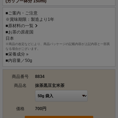
(カップ一杯分 150ml)
■ご案内・ご注意
※賞味期限：製造より1年
■
原材料の一覧
■お茶の原産国
日本
※商品の改定などにより、商品パッケージの記載内容が上記内容と一部異
なる場合がございます。
■
栄養成分 »
■内容量／50g
商品番号
8834
商品名
抹茶黒豆玄米茶
価格
700円