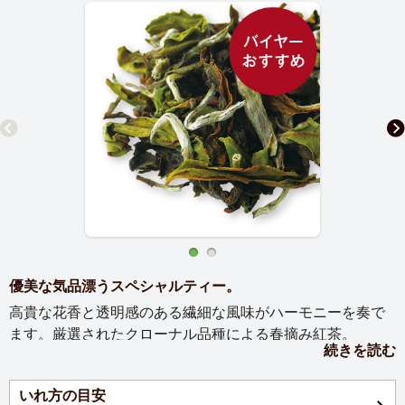
優美な気品漂うスペシャルティー。
高貴な花香と透明感のある繊細な風味がハーモニーを奏で
ます。厳選されたクローナル品種による春摘み紅茶。
続きを読む
【お茶の説明】
いれ方の目安
クローナル種から作られるお茶を得意としている、リザヒ