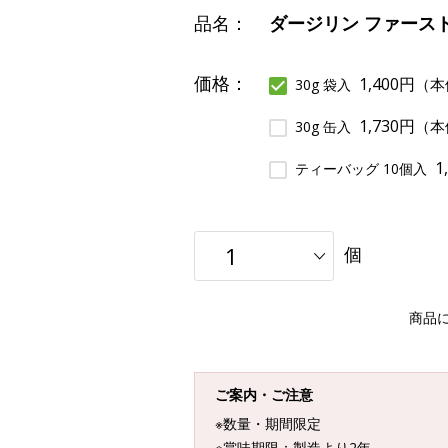
品名：
ダージリン ファースト
価格：
1,400円
（本
30g 袋入
1,730円
（本
30g 缶入
1
ティーバッグ 10個入
個
商品
ご案内・ご注意
※数量・期間限定
※賞味期限：製造より2年