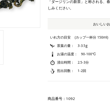
「ダージリンの新茶」と称される、
しみください。
おいしい
いれ方の目安
(カップ一杯分 150ml)
茶葉の量
3-3.5g
お湯の温度
90-100℃
浸出時間
2.5-3分
煎出回数
1-2回
商品番号：
1092