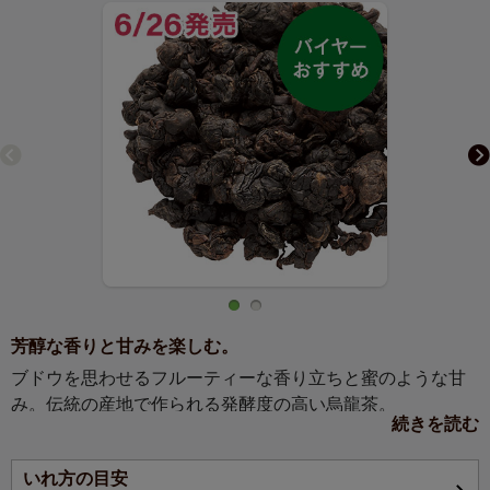
芳醇な香りと甘みを楽しむ。
ブドウを思わせるフルーティーな香り立ちと蜜のような甘
み。伝統の産地で作られる発酵度の高い烏龍茶。
続きを読む
【お茶の説明】
いれ方の目安
伝統的な製法により、発酵と焙煎をしっかりと行った烏龍