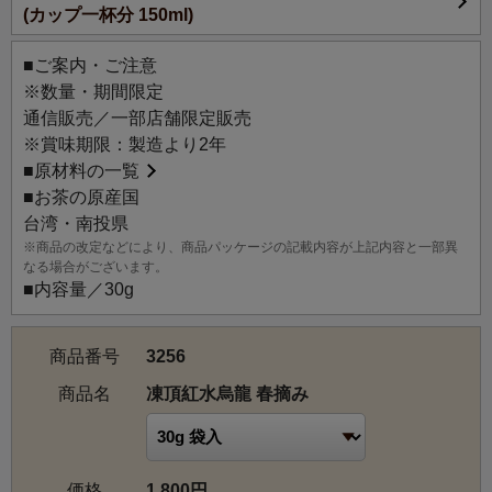
(カップ一杯分 150ml)
茶で、オレンジがかった紅い水色が特徴です。渋みが少な
く、程よいコクとまろやかさを併せ持ち、熟れた果実のよ
■ご案内・ご注意
うなとろりとした口当たりが魅力です。
※数量・期間限定
通信販売／一部店舗限定販売
【産地情報】
※賞味期限：製造より2年
凍頂烏龍茶の起源は、一説によると清代に科挙の試験を受
■
原材料の一覧
けに中国へ渡った林鳳池（リンフォンチー）が成功をおさ
■お茶の原産国
め、故郷に帰る際に持ち帰った茶樹を鹿谷郷凍頂山に植え
台湾・南投県
たのが始まりといわれています。
※商品の改定などにより、商品パッケージの記載内容が上記内容と一部異
主な栽培品種としては青心烏龍が有名ですが、その他にも
なる場合がございます。
金萱や翠玉、四季春などの品種も使用されています。寒暖
■内容量／30g
差があり肥沃な土壌を持つ、厳しい環境の凍頂山で育まれ
たお茶は、上質で香り高く、台湾を代表する烏龍茶の一種
商品番号
3256
として知られています。
商品名
凍頂紅水烏龍 春摘み
価格
1,800円