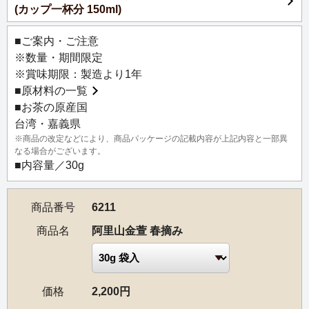
(カップ一杯分 150ml)
な香りが優雅に立ち昇ります。味わいはなめらかで、優し
く広がる甘い余韻も魅力です。絹のように繊細で華やかな
■ご案内・ご注意
芳香が楽しめる人気の高山茶です。
※数量・期間限定
※賞味期限：製造より1年
【産地情報】
■
原材料の一覧
阿里山は標高2,000mを超える峰を18も有する、台湾島を南
■お茶の原産国
北250kmに走る大山脈。1980年代初期に、阿里山中腹で茶
台湾・嘉義県
の栽培が始められ、発売されるなり脚光を浴びました。阿
※商品の改定などにより、商品パッケージの記載内容が上記内容と一部異
里山山脈の周辺、標高1,000～2,300mの間には数多くの茶
なる場合がございます。
園があり、台湾高山茶の最大の産地です。
■内容量／30g
商品番号
6211
商品名
阿里山金萱 春摘み
価格
2,200円