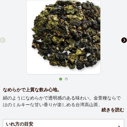
なめらかで上質な飲み心地。
絹のようになめらかで透明感のある味わい。金萱種ならで
はのミルキーな甘い香りが楽しめる台湾高山茶。
続きを読む
【お茶の説明】
いれ方の目安
金萱種特有のミルキーな香りと、高山茶ならではの清らか