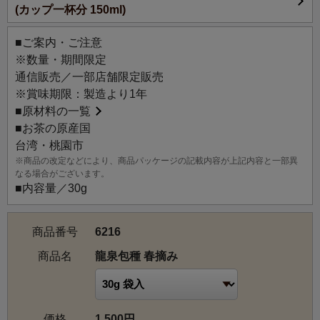
(カップ一杯分 150ml)
命名された歴史を持つ台湾烏龍茶です。ほんのりとした甘
みがあり、烏龍茶でありながら緑茶にも似た清涼感が楽し
■ご案内・ご注意
めます。
※数量・期間限定
ルピシアでは初登場となる、龍潭を代表する銘茶の一つ
通信販売／一部店舗限定販売
で、バイヤーおすすめの逸品です。
※賞味期限：製造より1年
■
原材料の一覧
【産地情報】
■お茶の原産国
台湾北部の桃園市に位置する龍潭は、丘陵地帯に広がる台
台湾・桃園市
湾屈指の茶産地として知られ、特に「龍泉茶（龍泉包種
※商品の改定などにより、商品パッケージの記載内容が上記内容と一部異
茶）」や「東方美人茶」の主要産地として有名です。標高
なる場合がございます。
150～400mの水はけのよい丘陵地で、夏の時期には朝霧が
■内容量／30g
発生し、午後には雲が立ち込めることが多く、昼夜の気温
差がある、お茶栽培に最適な条件です。起伏に富んだ地形
商品番号
6216
と酸性の赤土が広がるこの地域は、伝統と美しい景観が融
合した歴史あるお茶の生産地です。
商品名
龍泉包種 春摘み
価格
1,500円