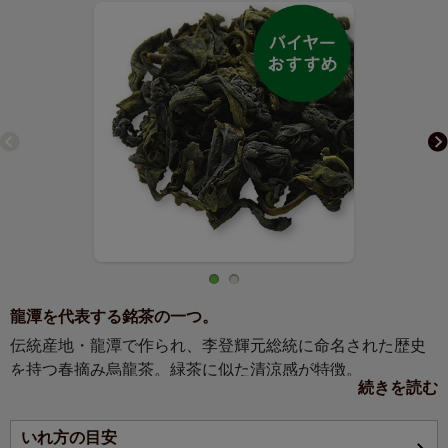
龍潭を代表する銘茶の一つ。
伝統産地・龍潭で作られ、李登輝元総統に命名された歴史
を持つ春摘み烏龍茶。緑茶に似た清涼感が特徴。
続きを読む
【お茶の説明】
いれ方の目安
伝統産地の龍潭（ロンタン）で作られた、李登輝元総統に