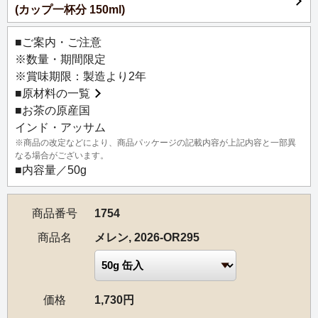
(カップ一杯分 150ml)
アッサムでも香り高いお茶を作ることで知られているメレ
ン茶園から届いた、春摘みのオーソドックスタイプの紅茶
■ご案内・ご注意
です。
※数量・期間限定
なめらかな飲み口の軽妙な風味ですが、豊かな甘みがあ
※賞味期限：製造より2年
り、深い満足感を与えてくれます。上質感溢れる春摘みな
■
原材料の一覧
らではのオーソドックス紅茶は、ぜひストレートでお楽し
■お茶の原産国
みいただきたい逸品です。
インド・アッサム
※商品の改定などにより、商品パッケージの記載内容が上記内容と一部異
【茶園情報】
なる場合がございます。
開拓者であり起業家でもあった J.E.トッド氏の茶園主にな
■内容量／50g
るという夢は、1856年にメレン茶園の設立という形で実現
しました。
商品番号
1754
茶園の場所がメレン川のほとりにある世界遺産のギボンフ
ォレストの中に位置することから、メレン茶園という名前
商品名
メレン, 2026-OR295
が付けられました。標高およそ115mに広がるこのメレン茶
園は、アッサムで最も古い茶園の一つとして知られてお
り、高品質で正統派のアッサム紅茶を生産することで高く
価格
1,730円
評価されています。およそ840ヘクタールの広大なプランテ