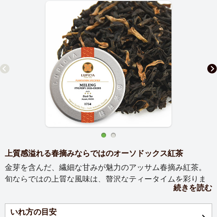
上質感溢れる春摘みならではのオーソドックス紅茶
金芽を含んだ、繊細な甘みが魅力のアッサム春摘み紅茶。
旬ならではの上質な風味は、贅沢なティータイムを彩りま
続きを読む
す。
いれ方の目安
【お茶の説明】