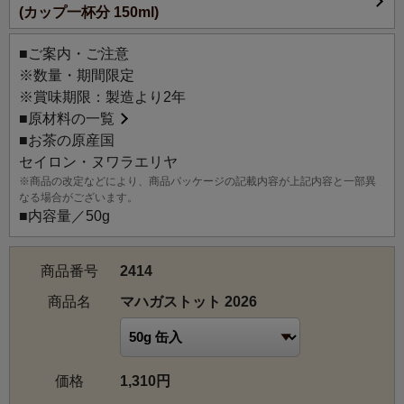
(カップ一杯分 150ml)
は、島の東側から中央山地を越えて乾いた季節風が吹き下
ろす、1～3月に最上の季節を迎えます。この時期の紅茶
■ご案内・ご注意
は、青々した香気と深みの中に感じる爽やかな余韻が特徴
※数量・期間限定
です。高い標高による昼夜の寒暖差と適度な降雨という恵
※賞味期限：製造より2年
まれた気候条件によって生み出される、個性豊かな風味
■
原材料の一覧
は、高品質のセイロンティーとして高く評価されていま
■お茶の原産国
す。旬のヌワラエリヤ紅茶特有の爽やかな風味を、ぜひお
セイロン・ヌワラエリヤ
楽しみください。
※商品の改定などにより、商品パッケージの記載内容が上記内容と一部異
なる場合がございます。
【茶園情報】
■内容量／50g
スリランカ中央高地に位置し、1920年代から活発な操業が
行われていたマハガストット茶園は、標高1,750～1,890m
商品番号
2414
の高地に位置する、総面積約515ヘクタールに及ぶ歴史ある
茶園です。冷涼な気候と周囲のユーカリやイトスギ、ミン
商品名
マハガストット 2026
トの植生の影響を受け、繊細で明るく、ミディアムボディ
の風味を作り出すことで知られています。この茶園は、レ
インフォレスト・アライアンス、HACCP、ISO
価格
1,310円
22000:2005などの認証を取得しており、そのお茶は主にヨ