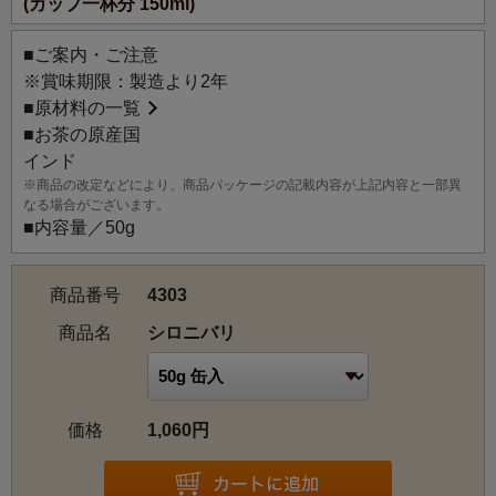
(カップ一杯分 150ml)
※標高約240m 作付け面積734haアッサム州のLakhimpur北
■ご案内・ご注意
部の地区に位置する。
※賞味期限：製造より2年
■
原材料の一覧
■お茶の原産国
インド
※商品の改定などにより、商品パッケージの記載内容が上記内容と一部異
なる場合がございます。
■内容量／50g
商品番号
4303
商品名
シロニバリ
価格
1,060円