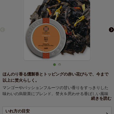
ほんのり香る燻製香とトッピングの赤い花びらで、今まで
以上に焚火らしく。
マンゴーやパッションフルーツの甘い香りをすっきりした
味わいの烏龍茶にブレンド。焚火を思わせる香ばしい風味
続きを読む
はゆったりとリラックスしたい時にぴったり。
いれ方の目安
すっきりと香ばしい烏龍茶の焙煎香とほんのりと香る正山