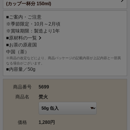
(カップ一杯分 150ml)
小種の燻製香が、パチパチと燃える焚火を思わせます。
甘いマンゴーとフレッシュなパッションフルーツの南国の
■ご案内・ご注意
香りで、ぽっと明るい炎の温かみをイメージしました。
※季節限定・10月～2月頃
のんびり過ごしたい午後や秋の気配を感じたら、ぜひおす
※賞味期限：製造より1年
すめしたいお茶です。
■
原材料の一覧
■お茶の原産国
中国（茶）
※商品の改定などにより、商品パッケージの記載内容が上記内容と一部異
なる場合がございます。
■内容量／50g
商品番号
5699
商品名
焚火
価格
1,280円