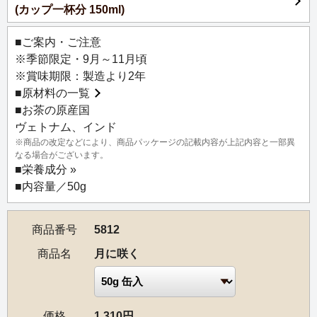
(カップ一杯分 150ml)
■ご案内・ご注意
※季節限定・9月～11月頃
※賞味期限：製造より2年
■
原材料の一覧
■お茶の原産国
ヴェトナム、インド
※商品の改定などにより、商品パッケージの記載内容が上記内容と一部異
なる場合がございます。
■
栄養成分 »
■内容量／50g
商品番号
5812
商品名
月に咲く
価格
1,310円