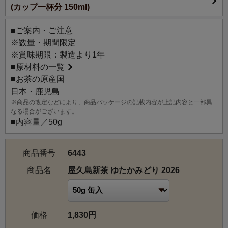
(カップ一杯分 150ml)
る香り高さが魅力です。
「ゆたかみどり」品種は、ほっこりとした香り立ちと甘み
■ご案内・ご注意
が強いのが特徴です。
※数量・期間限定
品種の個性である濃厚な甘みを堪能するために、湯冷まし
※賞味期限：製造より1年
をしてゆっくりと甘みを引き出して召し上がっていただき
■
原材料の一覧
たい逸品です。
■お茶の原産国
日本・鹿児島
【産地情報】
※商品の改定などにより、商品パッケージの記載内容が上記内容と一部異
屋久島は九州一の高峰・宮之浦岳(1,936m)を有し、周囲に
なる場合がございます。
1,500mを超える山がひしめく山の島です。
■内容量／50g
縄文杉やもののけの森などで有名な、手付かずの大自然が
今も残り、昼夜の寒暖差と立ち込める深い霧、清らかな水
商品番号
6443
が、良質な茶葉を育みます。
茶園は比較的冷涼な島の北半分に集中しています。
商品名
屋久島新茶 ゆたかみどり 2026
【仕上げ】中蒸し
価格
1,830円