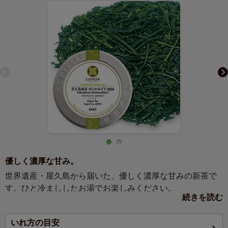
優しく濃厚な甘み。
世界遺産・屋久島から届いた、優しく濃厚な甘みの新茶で
す。ひと冷まししたお湯でお楽しみください。
続きを読む
多くの霧が発生する環境と、水はけの良い斜面で栽培され
いれ方の目安
る屋久島茶は、ほどよいコクと甘み、茶葉本来の力を感じ