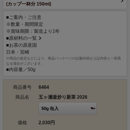
(カップ一杯分 150ml)
日本では約1%以下といわれる貴重な製法「釜炒り」茶の第
一人者、興梠（こうろぎ）洋一さんは語ります。
■ご案内・ご注意
30年以上、それを信じて有機栽培に取り組み腕を磨き続け
※数量・期間限定
てきたそのお茶は、言葉の通り自然界がもたらす最高に
※賞味期限：製造より1年
清々しい香気に満ちています。
■
原材料の一覧
■お茶の原産国
青々と育った元気な茶葉を、高温の鉄釜で一気に炒り上
日本・宮崎
げ、その青い香りを瞬時に封じ込める。
※商品の改定などにより、商品パッケージの記載内容が上記内容と一部異
この「一瞬」に勝負をかける厳しい眼差しが興梠さんのこ
なる場合がございます。
だわりです。
■内容量／50g
熟練の技で仕上げられた新茶は、すっきりと爽やかで繊細
な香り立ち。自然豊かな五ヶ瀬の涼風が吹き抜けたかのよ
商品番号
6464
うな清々しさです。
農林水産大臣賞16回に輝く名人が、ルピシアのお客様のた
商品名
五ヶ瀬釜炒り新茶 2026
めだけに仕上げた渾身の新茶をご堪能ください。
「釜炒り茶の最大産地 五ヶ瀬」
価格
2,030円
九州以外では目にする機会のない希少な釜炒り茶の最大産