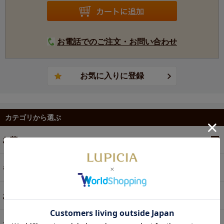
地は、宮崎県と熊本県の県境の山間地、五ヶ瀬町です。
日本最南端のスキー場がある五ヶ瀬町は、日本有数の標高
の高い茶産地で朝夕の寒暖差が激しく、霧が立ちやすい特
徴を備え、その気候条件と人の手を加えない自然なままの
お電話でのご注文・お問い合わせ
土壌が、上質のお茶を育みます。
【製法】釜炒り
カテゴリから選ぶ
お茶
ギフト
お菓子・食品・飲料
お買い得商品