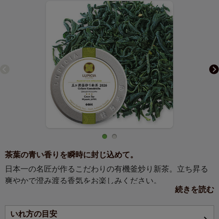
茶葉の青い香りを瞬時に封じ込めて。
日本一の名匠が作るこだわりの有機釜炒り新茶。立ち昇る
爽やかで澄み渡る香気をお楽しみください。
続きを読む
【アイスティーにおすすめ】
いれ方の目安
「おいしいお茶は、植物本来の自然な力から生まれる」