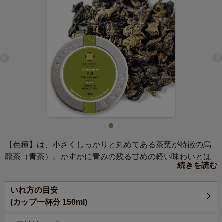
【色種】は、小さくしっかりと丸めてある茶葉が特徴の烏
龍茶（青茶）。かすかに青みの残る甘めの軽い味わいとほ
続きを読む
のかな花の香りが楽しめます。烏龍茶に適した雑多な品種
のお茶をブレンドして作ります。包揉（玉状にお茶をまと
いれ方の目安
めて強く揉むこと）した烏龍茶としては、現地でもかなり
(カップ一杯分 150ml)
ポピュラーなお茶です。