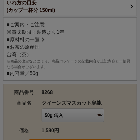
いれ方の目安
しみいただけます。
(カップ一杯分 150ml)
トッピングのグリーンレーズンはたわわに実る果実を表現
しました。
■ご案内・ご注意
ベースとなっている台湾烏龍茶の透き通った水色は、瑞々
※賞味期限：製造より1年
しいマスカットの雫を彷彿とさせます。
■
原材料の一覧
■お茶の原産国
台湾（茶）
※商品の改定などにより、商品パッケージの記載内容が上記内容と一部異
なる場合がございます。
■内容量／50g
商品番号
8268
商品名
クイーンズマスカット烏龍
価格
1,580円