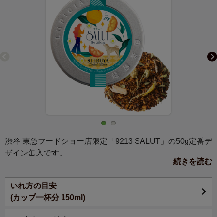
渋谷 東急フードショー店限定「9213 SALUT」の50g定番デ
ザイン缶入です。
続きを読む
すっきりと爽やかな柑橘の香りが広がるルイボスに、可憐
なカモミールをたっぷりブレンド。軽やかな味わいは、忙
いれ方の目安
しい日々のリフレッシュにもぴったりです。
(カップ一杯分 150ml)
ルイボスティーをベースに、爽やかなオレンジの香りを付