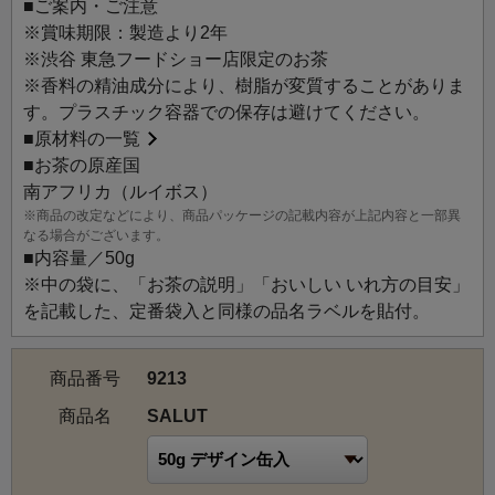
■ご案内・ご注意
け、優しい味わいのレモンマートルとカモミールをたっぷ
※賞味期限：製造より2年
りとブレンドしました。
※渋谷 東急フードショー店限定のお茶
SALUTとはフランス語で挨拶を意味します。親しい仲間で
※香料の精油成分により、樹脂が変質することがありま
使う「やあ」「こんにちは」「じゃあ、また」といった挨
す。プラスチック容器での保存は避けてください。
拶言葉です。渋谷で忙しく行き交う人々が、ほっと一息つ
■
原材料の一覧
けるようなまろやかな風味のハーブティー。アイスティー
■お茶の原産国
にもおすすめです。
南アフリカ（ルイボス）
※商品の改定などにより、商品パッケージの記載内容が上記内容と一部異
なる場合がございます。
■内容量／50g
※中の袋に、「お茶の説明」「おいしい いれ方の目安」
を記載した、定番袋入と同様の品名ラベルを貼付。
商品番号
9213
商品名
SALUT