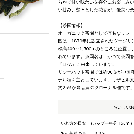
らかで甘い味わいを存分にお楽しみ
い甘み、楚々とした花香が、優美な
【茶園情報】
オーガニック茶園として有名なリシ
園は、1870年に設立されたダージ
標高400～1,500mのところに位置
れています。茶園名は、かつて茶園
「LIZA」に由来しています。
リシーハット茶園では約90％が中国
ナル種を主としています。リザヒル茶
約25%が高品質のクローナル種です
おいしい
いれ方の目安
(カップ一杯分 150ml)
茶葉の量
3-3.5g