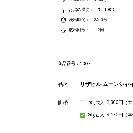
お湯の温度
90-100℃
浸出時間
2.5-3分
煎出回数
1-2回
商品番号：
1007
品名：
リザヒル ムーンシャイン,
価格：
2,800円
（本
20g 袋入
3,130円
（本
20g 缶入