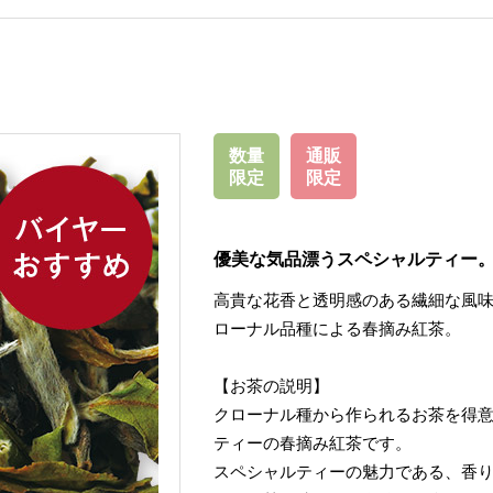
数量
通販
限定
限定
優美な気品漂うスペシャルティー
高貴な花香と透明感のある繊細な風
ローナル品種による春摘み紅茶。
【お茶の説明】
クローナル種から作られるお茶を得
ティーの春摘み紅茶です。
スペシャルティーの魅力である、香