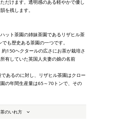
いただけます。透明感のある軽やかで優し
余韻を残します。
ーハット茶園の姉妹茶園であるリザヒル茶
リンでも歴史ある茶園の一つです。
し、約150ヘクタールの広さにお茶が栽培さ
を所有していた英国人夫妻の娘の名前
種であるのに対し、リザヒル茶園はクロー
園の年間生産量は65～70トンで、その
。
お茶のいれ方