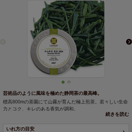
芸術品のように風味を極めた静岡茶の最高峰。
標高800mの茶園にて山霧が育んだ極上煎茶。若々しい生命
力とコク、キレのある香気が調和。
続きを読む
【お茶の情報】
いれ方の目安
品種：やぶきた、大棟（おおむね）