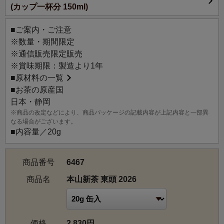
(カップ一杯分 150ml)
※大棟はやぶきた実生からの選別品種。大正初期、静岡県
安倍郡清沢村の篤農家・大棟藤吉氏が、在来茶園から選抜
■ご案内・ご注意
し「大棟(おおむね)」と命名した。品種登録はされていな
※数量・期間限定
い。
※通信販売限定販売
茶葉：一芯二葉
※賞味期限：製造より1年
水色：透明感のある黄色
■
原材料の一覧
風味：低めの温度（75度）でいれると甘みやまろやかさが
■お茶の原産国
楽しめ、温度を上げるとうまみや力強さが立ち現れる。
日本・静岡
※商品の改定などにより、商品パッケージの記載内容が上記内容と一部異
【仕上げ】浅蒸し
なる場合がございます。
■内容量／20g
【東頭（とうべっとう）について】
東頭は、静岡市を流れる安倍川水系西河内川の流域、静岡
商品番号
6467
市葵区横沢（通称：本山玉川地区）に位置する茶園です。
天才茶師と謳われた故築地勝美氏が約40年前に開墾、標高
商品名
本山新茶 東頭 2026
800mは静岡茶の栽培限界点です。
現在は、築地氏の甥にあたる小杉佳輝氏が生産を引き継い
でいます。
価格
2,830円