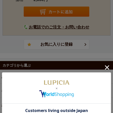
寒暖の差が大きく、冬には雪が積もるほどの過酷な自然条
件が、香り高いお茶を育んでいます。
毎年5月中旬、良く伸びた一芯二葉をすべて手摘みで摘採、
蒸し時間わずか6秒という短時間で確実に殺青する技術によ
り、葉そのものが持つ生き生きとした香り・爽やかな味わ
お電話でのご注文・お問い合わせ
いのお茶に仕上がります。
一年一作（一番茶のみの生産）という贅沢なお茶です。
カテゴリから選ぶ
お茶
ギフト
お菓子・食品・飲料