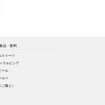
食品・飲料
ルスイーツ
ヴィラルピシア
ビール
ソルベ
to（ご飯と）