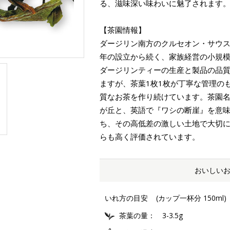
る、滋味深い味わいに魅了されます
【茶園情報】
ダージリン南方のクルセオン・サウス
年の設立から続く、家族経営の小規
ダージリンティーの生産と製品の品
ますが、茶葉1枚1枚が丁寧な管理の
質なお茶を作り続けています。茶園名の
が丘と、英語で『ワシの断崖』を意
ち、その高低差の激しい土地で大切
らも高く評価されています。
おいしい
いれ方の目安
(カップ一杯分 150ml)
茶葉の量
3-3.5g