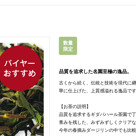
数量
限定
品質を追求した名園至極の逸品。
古くから続く、伝統と技術を現代に
寧に仕上げた、上質感溢れる逸品で
【お茶の説明】
品質を追求するギダパハール茶園で
青みを残した、みずみずしくクリア
今年の春摘みダージリンの中でも比