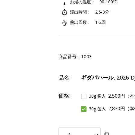
お湯の温度
90-100℃
浸出時間
2.5-3分
煎出回数
1-2回
商品番号：
1003
品名：
ギダパハール, 2026-D
価格：
2,500円
（本
30g 袋入
2,830円
（本
30g 缶入
個