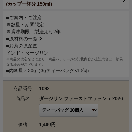
(カップ一杯分 150ml)
ご家庭やオフィスで、気軽に旬ならではの風味をお楽しみ
ください。
■ご案内・ご注意
※数量・期間限定
※賞味期限：製造より2年
■
原材料の一覧
■お茶の原産国
インド・ダージリン
※商品の改定などにより、商品パッケージの記載内容が上記内容と一部異
なる場合がございます。
■内容量／30g（3gティーバッグ×10個）
商品番号
1092
商品名
ダージリン ファーストフラッシュ 2026
価格
1,400円