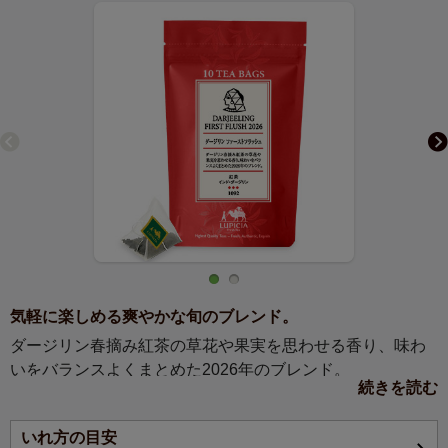
気軽に楽しめる爽やかな旬のブレンド。
ダージリン春摘み紅茶の草花や果実を思わせる香り、味わ
いをバランスよくまとめた2026年のブレンド。
続きを読む
2026年のダージリン春摘み紅茶のみを使用したオリジナル
いれ方の目安
ブレンドを、ティーバッグでご用意しました。