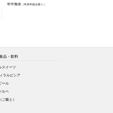
年中無休
（年末年始を除く）
食品・飲料
ルスイーツ
ヴィラルピシア
ビール
ソルベ
to（ご飯と）