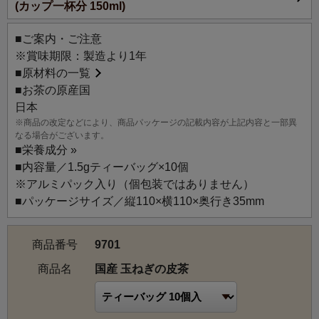
(カップ一杯分 150ml)
康を維持したい方におすすめ。
■ご案内・ご注意
【産地】
※賞味期限：製造より1年
北海道、香川、兵庫
■
原材料の一覧
■お茶の原産国
【生産者のこだわり】
日本
良質な「もみじ３号」の生育に必要な日照時間や降水量な
※商品の改定などにより、商品パッケージの記載内容が上記内容と一部異
どの様々な条件が揃った北海道、香川、兵庫で収穫された
なる場合がございます。
皮を使用しました。
■
栄養成分 »
特殊な高温乾燥機で焙煎を行うことにより、皮だけでスー
■内容量／1.5gティーバッグ×10個
プのような風味を作ることにこだわっています。
※アルミパック入り（個包装ではありません）
■パッケージサイズ／縦110×横110×奥行き35mm
【風味の特徴】
まるでオニオンスープのような甘くローストされた玉ねぎ
商品番号
9701
を思わせる豊かな風味。
商品名
国産 玉ねぎの皮茶