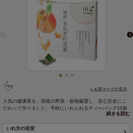
» お茶マークの見方
人気の健康茶を、国産の野菜・穀物厳選し、安心安全にこ
だわって作りました。手軽にいれられるティーバッグ10個
続きを読む
入です。温かい風合いの箱入で、贈りものにも最適です。
いれ方の目安
玉ねぎの皮を、風味豊かで飲みやすいお茶にしました。健