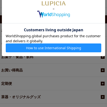
押しなべて栽培技術レベルが高く特定の用途向けに契約栽
ハート和三盆
培をしている農家が多いのが特徴です。
生産量第三位の静岡県（岡部・天竜）は、日本緑茶の最大
産地らしく、その代名詞といえるやぶきたを使った抹茶が
カテゴリから選ぶ
主流です。
標高の高い地域で作られており、香り立ちが良く爽やかな
お茶
のと、甘過ぎない適度な渋みがすっと味わいを引き締める
点が特徴です。
ギフト
※覆い下栽培
お菓子・食品・飲料
日射光を遮って新芽を生育させる栽培法。
藁や葭簀（よしず）、寒冷紗（多くは黒い化繊）を使用し
て、玉露や碾茶（てんちゃ・粉砕前の抹茶）の場合は最終
お買い得商品
遮光度95-98%で約20日間、一番茶のかぶせ茶の場合は60-
75%で7-10日間程度長期に渡って日光を遮って栽培する方
定期便
法。
被覆だけでなく、一般の茶園管理・肥培条件等も煎茶用の
茶器・オリジナルグッズ
茶園よりはるかに入念に行われることが多い。