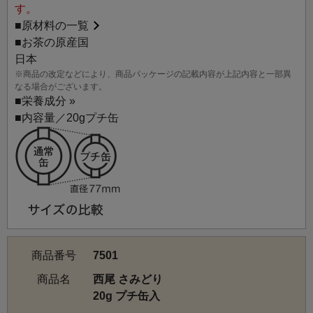
の抹茶のほとんどを西尾市で生産しています。
す。
西尾市北西部の矢作川（やはぎがわ）流域のお茶の栽培に
■
原材料の一覧
適した水はけの良い土壌に茶園が広がっており、押しなべ
■お茶の原産国
て生産者の栽培技術レベルが高いのが特徴です。
日本
※商品の改定などにより、商品パッケージの記載内容が上記内容と一部異
なる場合がございます。
（特徴）
■
栄養成分 »
外観は鮮やかな緑色で、甘みはしっかりしていますが、飲
■内容量／20gプチ缶
み口はやわらかく、非常に繊細です。飲みやすいのでどん
な方にもおすすめできる逸品です。
（製法）
石臼挽き
【産地・農園特定の抹茶について】
商品番号
7501
近年、製菓用や輸出用の比較的価格の安い抹茶が生産量を
商品名
西尾 さみどり
伸ばしていますが、長い伝統を誇る手摘み・石臼挽きの上
20g プチ缶入
級抹茶を丁寧に茶筅で立てていただく満足感は何物にも代