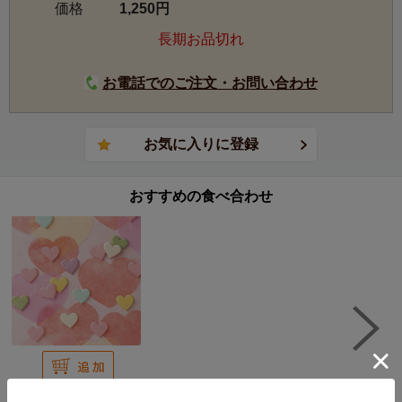
価格
1,250円
えがたいものがあります。
手間暇かけた覆い下栽培（※）と肥培管理、一つ一つ丁寧
長期お品切れ
に手摘みされた葉を石臼で時間をかけて挽いたその風味
は、香りが圧倒的に甘く濃厚で味わいには長い余韻と奥行
お電話でのご注文・お問い合わせ
きがあり、たった一杯でこんなにも満ち足りるお茶は世界
でも類を見ません。
機械で粉砕した抹茶や、日本以外の国で作られたものとは
風味に明確な違いがあり、その上質な風味がニューヨーク
など海外でも認識され、ブームを巻き起こしつつありま
おすすめの食べ合わせ
す。
生産量トップの京都府の抹茶は、古くからの抹茶用品種の
栽培が盛んで、抹茶特有の甘い香りが最も強く、甘みに厚
みがあるところに特徴があらわれています。
生産家や製法によるバリエーションが最も多彩です。
生産量第二位の愛知県（西尾市が中心）の抹茶は、緑色が
鮮やかで味わいが濃厚でまるみがあるものが多く見られま
す。
940円