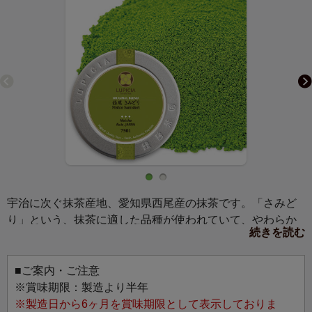
宇治に次ぐ抹茶産地、愛知県西尾産の抹茶です。「さみど
り」という、抹茶に適した品種が使われていて、やわらか
続きを読む
くマイルドな味わいは、どなたにもおすすめです。
（産地）
■ご案内・ご注意
愛知県西尾市
※賞味期限：製造より半年
全国生産量の約20％を占め、全国2位の生産量を誇る愛知県
※製造日から6ヶ月を賞味期限として表示しておりま