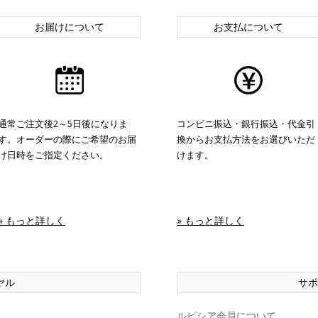
お届けについて
お支払について
通常ご注文後2～5日後になりま
コンビニ振込・銀行振込・代金引
す。オーダーの際にご希望のお届
換からお支払方法をお選びいただ
け日時をご指定ください。
けます。
» もっと詳しく
» もっと詳しく
ヤル
サポ
ルピシア会員について