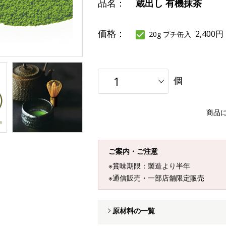
品名：
蔵出し 有機抹茶
価格：
2,400円
20g プチ缶入
個
商品
ご案内・ご注意
※賞味期限：製造より半年
※通信販売・一部店舗限定販売
原材料の一覧