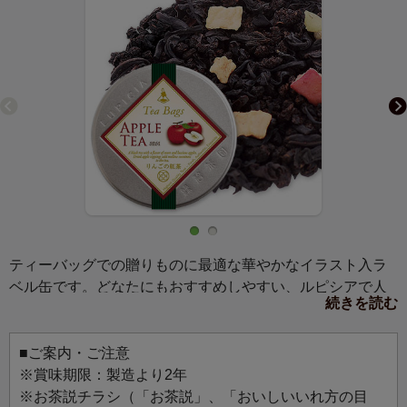
ティーバッグでの贈りものに最適な華やかなイラスト入ラ
ベル缶です。どなたにもおすすめしやすい、ルピシアで人
続きを読む
気のお茶をご用意しました。格式高い赤と緑を基調とした
クラシカルなデザインは、長く愛されてきたアップルティ
ーへの敬愛が込められています。
■ご案内・ご注意
※賞味期限：製造より2年
アップルティー・・・爽やかな林檎の香りが広がる芳醇な
※お茶説チラシ（「お茶説」、「おいしいいれ方の目