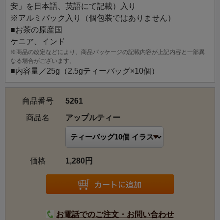
風味のアップルティーです。林檎の果実を贅沢にトッピン
安」を日本語、英語にて記載）入り
グし、味わいは甘く、柔らかに仕上げました。贈りものに
※アルミパック入り（個包装ではありません）
もおすすめです。
■お茶の原産国
ケニア、インド
※商品の改定などにより、商品パッケージの記載内容が上記内容と一部異
なる場合がございます。
■内容量／25g（2.5gティーバッグ×10個）
商品番号
5261
商品名
アップルティー
価格
1,280円
お電話でのご注文・お問い合わせ