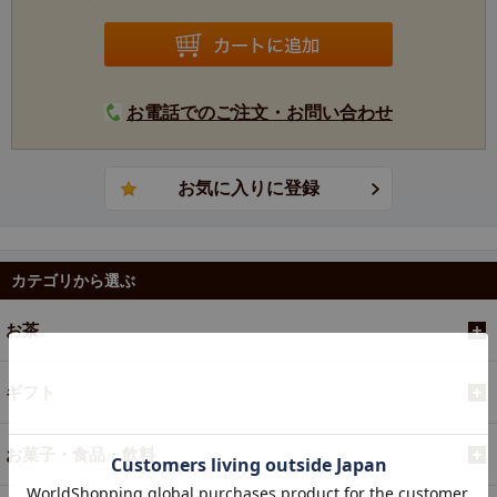
【産地情報】
知覧町（ちらんちょう）は、鹿児島県薩摩半島の南部中央
に位置しており、2007年12月に川辺町、頴娃町と合併し、
お電話でのご注文・お問い合わせ
現在は南九州市となりました。
温暖な気候と平坦な地形で、薩摩富士とも呼ばれる美しい
開聞岳（かいもんだけ）を望む、見渡す限りの大茶園が広
がる広大な産地です。
知覧は鹿児島県の中でも古くからお茶生産に取り組み、全
国茶品評会でも産地賞を受賞するなど、全国的にも優れた
カテゴリから選ぶ
茶産地として有名です。
武家屋敷や知覧特攻平和会館などがあり、観光客が年間約
お茶
100万人訪れる観光の町でもあります。
ギフト
【仕上げ】 深蒸し
お菓子・食品・飲料