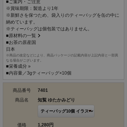
■ご案内・ご注意
す。
※賞味期限：製造より1年
鹿児島県で多く栽培されている品種「ゆたかみどり」を使
※新鮮さを保つため、袋入りのティーバッグを缶の中に
用しています。
納めています。
ゆたかみどりは、濃厚で豊かな旨みと、緑の色合いが美し
※ティーバッグは個包装ではありません。
く、まろやかな甘みを持った品種です。
■
原材料の一覧
鹿児島では、収穫前に一定期間日光を遮るために覆いを被
■お茶の原産国
せて栽培するのが一般的です。
日本
そうすることで渋みのもとであるタンニンの生成を抑える
※商品の改定などにより、商品パッケージの記載内容が上記内容と一部異
ことができ、渋みの少ない味わいになります。
なる場合がございます。
さらに、深蒸しすることでまろやかになり、その甘みが一
■
栄養成分 »
層引き出されます。
■内容量／3gティーバッグ×10個
【品種：ゆたかみどり】
商品番号
7401
やぶきたに次いで日本で2番目に栽培面積が大きく、やぶき
たよりも収穫が早い早生（わせ）品種です。
商品名
知覧 ゆたかみどり
耐寒性が弱いので、温暖な地域で栽培されており、主に鹿
児島県、宮崎県で多く栽培されています。
収穫前に一定期間日光を遮るために覆いを被せて栽培する
価格
1,280円
のが一般的で、深蒸しで製造されることが多い品種です。