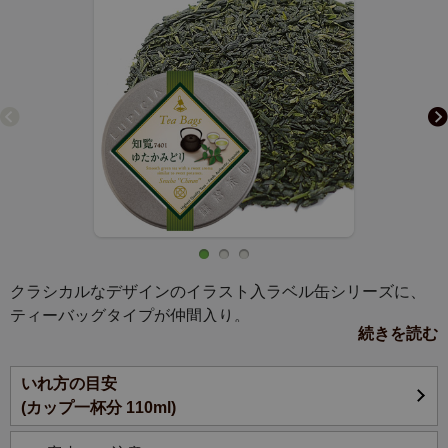
クラシカルなデザインのイラスト入ラベル缶シリーズに、
ティーバッグタイプが仲間入り。
続きを読む
ルピシアの日本茶の中でも特に人気のある深蒸し煎茶で
いれ方の目安
す。
(カップ一杯分 110ml)
サツマイモのようなほっこりとした甘い香りと、コクがあ
りながらも渋みが少なく甘みのある、まろやかな味わいで