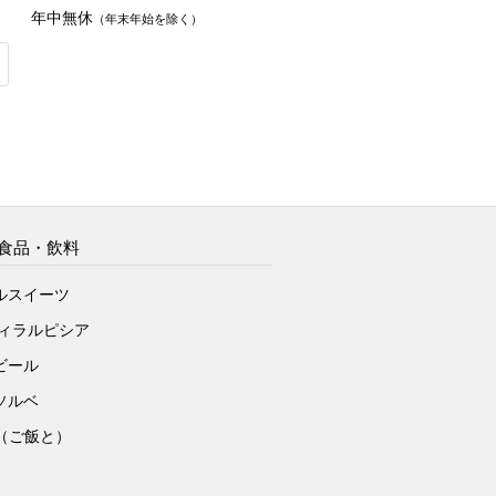
年中無休
（年末年始を除く）
食品・飲料
ルスイーツ
ヴィラルピシア
ビール
ソルベ
to（ご飯と）