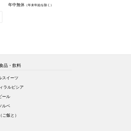
年中無休
（年末年始を除く）
食品・飲料
ルスイーツ
ヴィラルピシア
ビール
ソルベ
to（ご飯と）