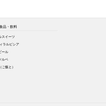
食品・飲料
ルスイーツ
ヴィラルピシア
ビール
ソルベ
to（ご飯と）