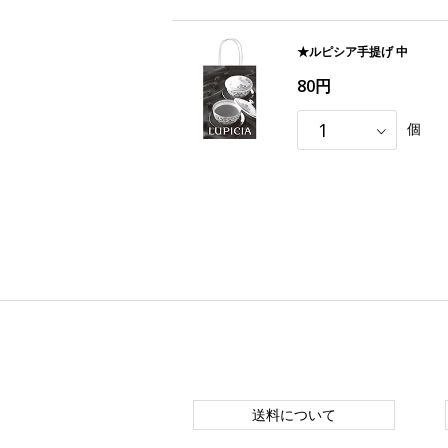
★ルピシア手提げ 中
80円
個
送料について