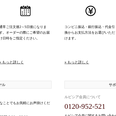
通常ご注文後2～5日後になりま
コンビニ振込・銀行振込・代金引
す。オーダーの際にご希望のお届
換からお支払方法をお選びいただ
け日時をご指定ください。
けます。
» もっと詳しく
» もっと詳しく
ヤル
サポ
ルピシア会員について
なことでもお気軽にお声掛けくだ
0120-952-521
ルピシア会員に関するお問い合わ