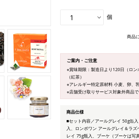
個
商品
ご案内・ご注意
※賞味期限：製造日より120日（ロ
（紅茶）
※アレルギー特定原材料 小麦、卵、
※店舗受け取りサービス対象外商品で
商品仕様
■セット内容／アールグレイ 50g缶入
入、ロンポワン アールグレイ＆ラズ
レイ 75g瓶入、ブーケ（ブーケは