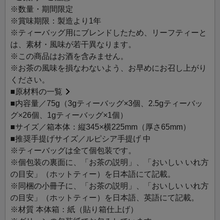
暑さの盛りの季節を、五感で涼を感じながら心地よくお過
※数量・期間限定
ごしいただくお茶の時間をお届けします。
※賞味期限：製造より1年
※ティーバッグ用にブレンドしたため、リーフティーと
表紙と30種それぞれのティーバッグには、日本の夏が持つ
は、素材・風味が若干異なります。
繊細な美しさを、和のしなやかさとモダンな大胆さで表現
※この商品はお酒を含みません。
し、粋な佇まいに仕上げました。
※お茶の風味を損なわないよう、お早めにお召し上がり
目からも涼しさを感じるようなデザインが、夏の日々を彩
ください。
ります。
■
原材料の一覧
■内容量／75g（3gティーバッグ×3個、2.5gティーバッ
限定品の小冊子には、30種のお茶の説明やいれ方のほか、
グ×26個、1gティーバッグ×1個）
夏におすすめのアレンジティーを掲載。
■サイズ／箱本体：縦345×横225mm（厚さ65mm）
30種の多彩なお茶の魅力とともに、涼やかなひとときをお
■推奨手提げサイズ／ルピシア手提げ 中
過ごしください。
※ティーバッグは全て個包装です。
※個包装の裏面に、「お茶の説明」、「おいしい いれ方
【ブック オブ ティーとは】
の目安」（ホットティー）を日本語にて記載。
豪華本をイメージした特製ボックスの中に多彩なティーバ
※同梱の小冊子に、「お茶の説明」、「おいしい いれ方
ッグを詰め合わせ、数量限定で発売するルピシアの人気商
の目安」（ホットティー）を日本語、英語にて記載。
品「ブック オブ ティー」シリーズ。
※材質 本体箱：紙（貼り箱仕上げ）