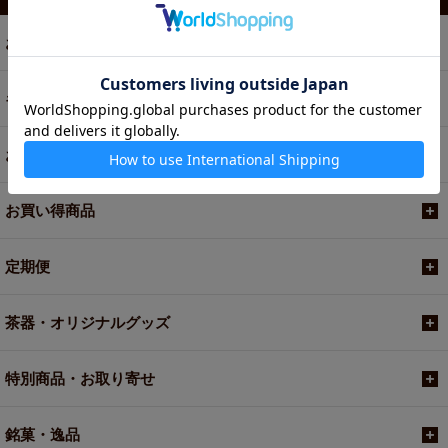
5615 WHITE SANGRIA
5617 ROSE ROYAL
お茶
5655 ハニーレモネード
7005 黄金桂
ギフト
8003 深蒸し煎茶「祭」
8255 あまなつ烏龍＜季節限定のお茶＞
8284 白桃煎茶
お菓子・食品・飲料
8287 パッションフルーツ烏龍＜季節限定のお茶＞
8542 ラムネ＜季節限定のお茶＞
お買い得商品
9200 LA VIE EN ROSE＜季節限定のお茶＞
9202 PICCOLO
定期便
9224 CONSTANTIA
9226 ROOIBOS POIRE
9229 Bonne Chance !
茶器・オリジナルグッズ
9536 Lumiere
9538 Sur la Lune
特別商品・お取り寄せ
9750 香ばし黒豆麦茶
銘菓・逸品