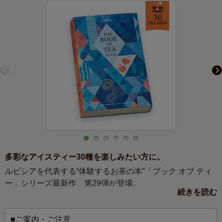
多彩なアイスティー30種を楽しみたい方に。
ルピシアを代表する“体験するお茶の本”「ブック オブ ティ
ー」シリーズ最新作、第29弾が登場。
続きを読む
「夏はいかにも涼しきように」という茶の湯の心を受け継
ぎ、夏の日々に寄り添うアイスティーにおすすめな30種の
お茶を詰め合わせました。
■ご案内・ご注意