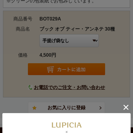
その名は明治・大正期の美術指導者、岡倉天心（1862-
※グリーンの包装紙でお包みしています。
1913）が英文で記した日本文化の啓蒙書であり、世界的な
ロングセラー『THE BOOK OF TEA』（1906）に由来しま
商品番号
BOT029A
す。
商品名
ブック オブ ティー・アンネテ 30種
【お茶ラインアップ】
4400 NILGIRI, BOP
4501 KENIL WORTH, BOP1
価格
4,500円
5062 CEYLON KANDY, BOP
5110 LA BELLE EPOQUE
5151 毎日の紅茶 ダージリンブレンド
5152 毎日の紅茶 アッサムブレンド
5201 EARL GREY
お電話でのご注文・お問い合わせ
5218 MUSCAT
5223 SAKURAMBO
5243 ALPHONSO MANGO＜季節限定のお茶＞
5263 SWEET ORANGE
5266 MOMO
5509 GRENADA
カテゴリから選ぶ