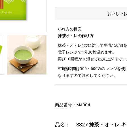
おいしい
いれ方の目安
抹茶オ・レの作り方
抹茶・オ・レ1袋に対して牛乳150ml
電子レンジで1分30秒温めます。
再び10回程かき混ぜて出来上がりです
*加熱時間は500・600Wのレンジ
なりますので調節してください。
商品番号：
MA004
品名：
8827 抹茶・オ・レ 