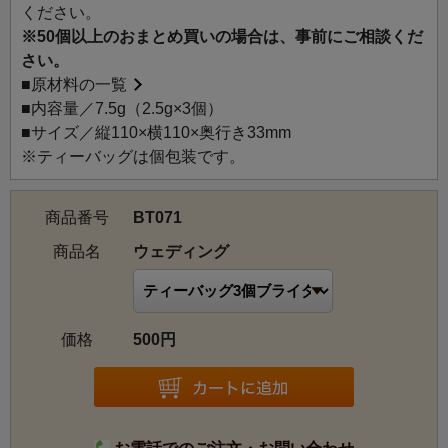
ください。
ウェディング：甘くフルーティーなピーチが初々しく香
※50個以上のおまとめ買いの場合は、事前にご相談くだ
る、優しい味わいの紅茶です。フラワーシャワーのような
さい。
色とりどりの花びらが、心浮き立つお茶の時間を演出して
■
原材料の一覧
くれます。
■内容量／7.5g（2.5g×3個）
■サイズ／縦110×横110×奥行き33mm
※ティーバッグは個包装です。
商品番号
BT071
商品名
ウェディング
価格
500円