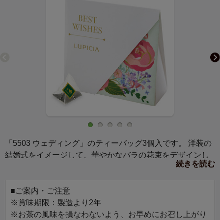
「5503 ウェディング」のティーバッグ3個入です。 洋装の
結婚式をイメージして、華やかなバラの花束をデザインし
続きを読む
ました。
箱を開くと、まるで手のひらに花束がふんわりと広がるよ
うな仕掛けになっています。
■ご案内・ご注意
お祝いの贈りものとしても、披露宴の際に手渡しで贈るプ
※賞味期限：製造より2年
チギフトとしてもご利用いただけます。
※お茶の風味を損なわないよう、お早めにお召し上がり