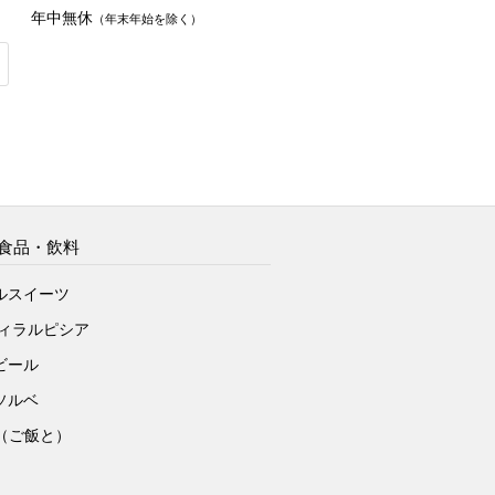
年中無休
（年末年始を除く）
食品・飲料
ルスイーツ
ヴィラルピシア
ビール
ソルベ
to（ご飯と）