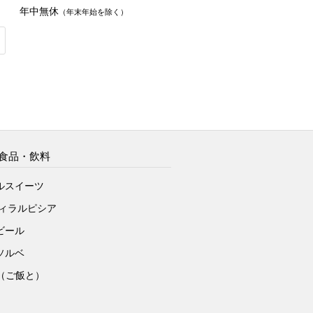
年中無休
（年末年始を除く）
食品・飲料
ルスイーツ
ヴィラルピシア
ビール
ソルベ
to（ご飯と）