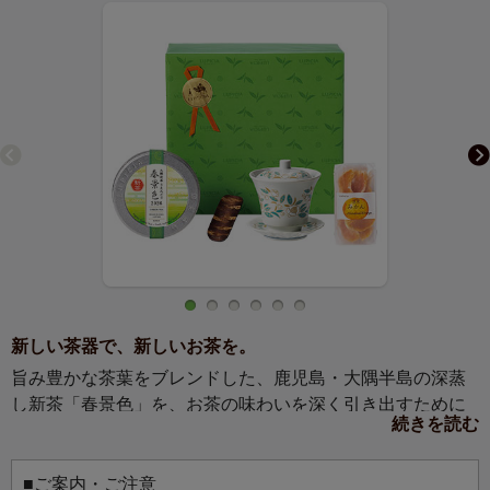
新しい茶器で、新しいお茶を。
旨み豊かな茶葉をブレンドした、鹿児島・大隅半島の深蒸
し新茶「春景色」を、お茶の味わいを深く引き出すために
続きを読む
生まれたルピシアオリジナルの九谷焼蓋碗とお菓子をセッ
トにしました。日本の心を味わう、新茶と器の贈りもので
す。
■ご案内・ご注意