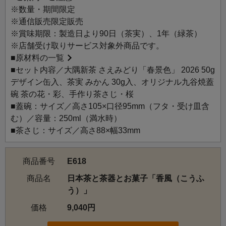
※数量・期間限定
※通信販売限定販売
※賞味期限：製造日より90日（茶実）、1年（緑茶）
※店舗受け取りサービス対象外商品です。
■
原材料の一覧
■セット内容／大隅新茶 さえみどり「春景色」 2026 50g
デザイン缶入、茶実 みかん 30g入、オリジナル九谷焼蓋
碗 茶の花・彩、手作り茶さじ・桜
■蓋碗：サイズ／高さ105×口径95mm（フタ・受け皿含
む）／容量：250ml（満水時）
■茶さじ：サイズ／高さ88×幅33mm
商品番号
E618
商品名
日本茶と茶器とお菓子「香風（こうふ
う）」
価格
9,040円