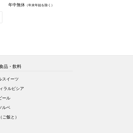
年中無休
（年末年始を除く）
食品・飲料
ルスイーツ
ヴィラルピシア
ビール
ソルベ
to（ご飯と）