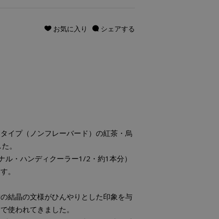
お気に入り
シェアする
クタイプ（ノンフレーバード）の紅茶・烏
した。
ジナル・ハンディクーラー1/2・約1本分）
ます。
雪の結晶の文様がひんやりとした印象を与
んで使われてきました。