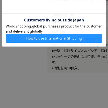
原材料の一覧
商品仕様
■内容量／50g（5g×10種×各1個）
■サイズ／縦110×横110×奥行き65m
■推奨手提げサイズ／ルピシア手提げ
※パッケージの裏面にお茶説、中面
す。
※個別包装10個入。