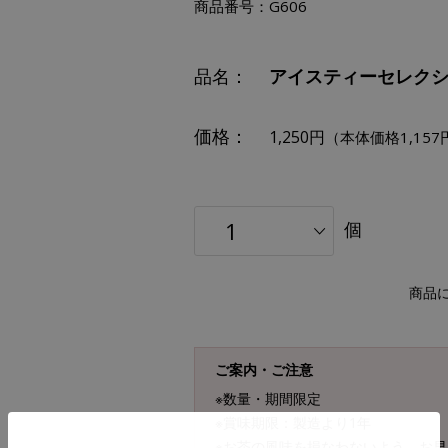
商品番号：
G606
品名：
アイスティーセレクシ
価格：
1,250円
（本体価格1,157
個
商品
ご案内・ご注意
※数量・期間限定
※賞味期限：製造より1年
※お茶の風味を損なわないよう、お