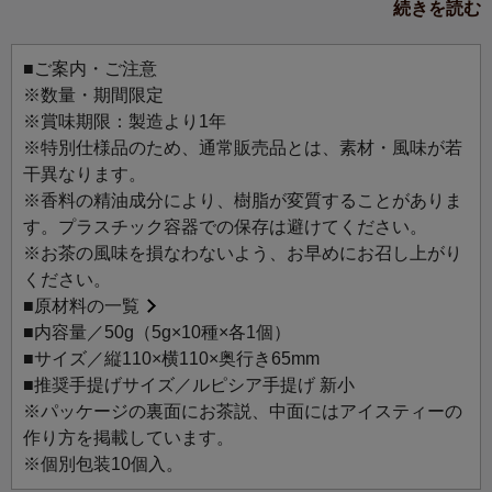
続きを読む
めのセットです。
1袋（茶葉5g）で、500ml（オリジナル・ハンディクーラー
1/2・約1本分）の水出しアイスティーが簡単に作れます。
■ご案内・ご注意
※数量・期間限定
日本では古来、「雪華」と呼ばれる雪の結晶の文様がひん
※賞味期限：製造より1年
やりとした印象を与えることから、夏の着物や浴衣に好ん
※特別仕様品のため、通常販売品とは、素材・風味が若
で使われてきました。
干異なります。
花火と雪の結晶をちりばめた真っ白なボックスは、日本の
※香料の精油成分により、樹脂が変質することがありま
夏に涼を呼ぶデザインです。
す。プラスチック容器での保存は避けてください。
涼やかなひとときを楽しめる、夏にぴったりのティーセレ
※お茶の風味を損なわないよう、お早めにお召し上がり
クションです。
ください。
■
原材料の一覧
【ラインアップ】
■内容量／50g（5g×10種×各1個）
5400 DECAF EARL GREY
■サイズ／縦110×横110×奥行き65mm
5401 DECAF MUSCAT
■推奨手提げサイズ／ルピシア手提げ 新小
5403 DECAF GRAPEFRUIT
※パッケージの裏面にお茶説、中面にはアイスティーの
5409 DECAF MOMO
作り方を掲載しています。
5411 DECAF WHITE LAVENDER & MINT
※個別包装10個入。
9202 PICCOLO