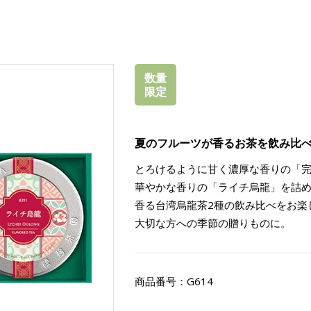
数量
限定
夏のフルーツが香るお茶を飲み比
とろけるように甘く濃厚な香りの「
華やかな香りの「ライチ烏龍」を詰
香る台湾烏龍茶2種の飲み比べをお楽
大切な方への季節の贈りものに。
商品番号：
G614