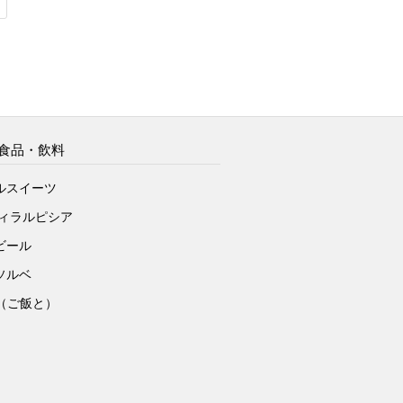
食品・飲料
ルスイーツ
ヴィラルピシア
ビール
ソルベ
to（ご飯と）