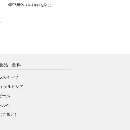
年中無休
（年末年始を除く）
食品・飲料
ルスイーツ
ヴィラルピシア
ビール
ソルベ
to（ご飯と）