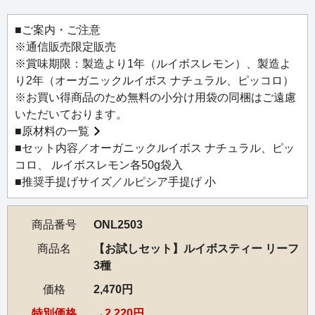
ルイボス ナチュラル」、人気のルイボスティー3種のお試
しセット。各50g袋入です。
■ご案内・ご注意
通常価格より、220円お得です。
※通信販売限定販売
※賞味期限：製造より1年（ルイボスレモン）、製造よ
り2年（オーガニックルイボス ナチュラル、ピッコロ）
※お買い得商品のため無料の小分け用袋の同梱はご遠慮
いただいております。
■
原材料の一覧
■セット内容／オーガニックルイボス ナチュラル、ピッ
コロ、 ルイボスレモン各50g袋入
■推奨手提げサイズ／ルピシア手提げ 小
商品番号
ONL2503
商品名
【お試しセット】ルイボスティー リーフ
3種
価格
2,470円
特別価格
2,220円